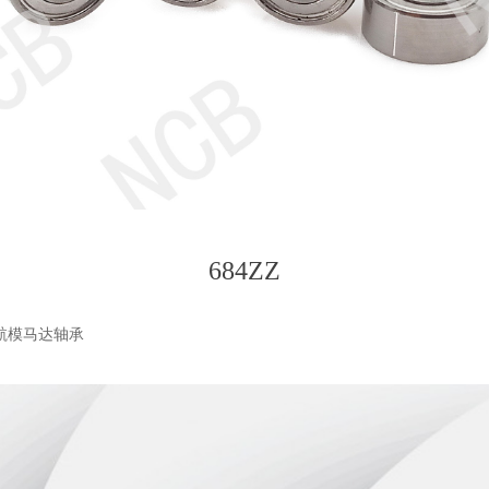
684ZZ
机航模马达轴承